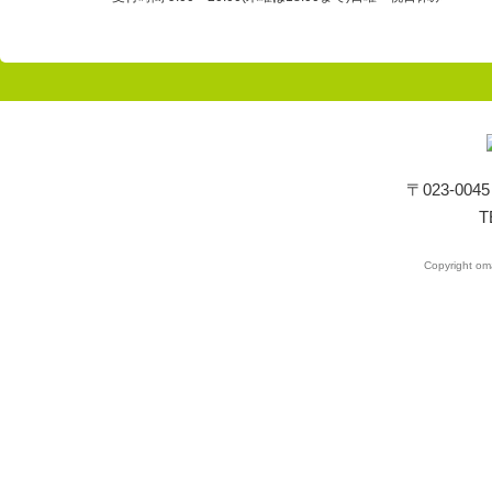
〒023-00
T
Copyright oma