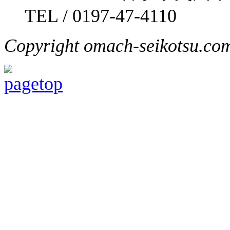
TEL / 0197-47-4110
Copyright omach-seikotsu.com 