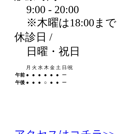
9:00 - 20:00
※木曜は18:00まで
休診日 /
日曜・祝日
月
火
水
木
金
土
日/祝
午前
●︎
●︎
●︎
●︎
●︎
●︎
ー
午後
●︎
●︎
●︎
○︎
●︎
●︎
ー