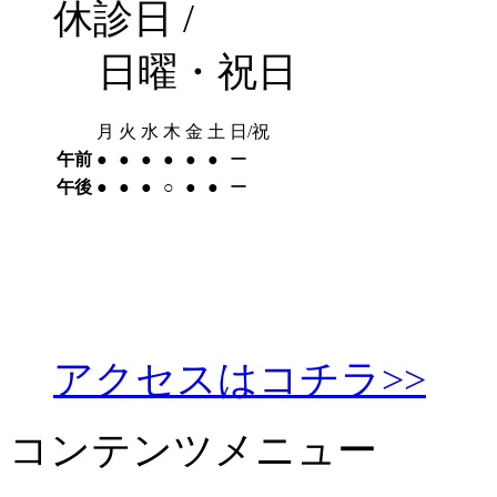
休診日 /
日曜・祝日
月
火
水
木
金
土
日/祝
午前
●︎
●︎
●︎
●︎
●︎
●︎
ー
午後
●︎
●︎
●︎
○︎
●︎
●︎
ー
アクセスはコチラ>>
コンテンツメニュー