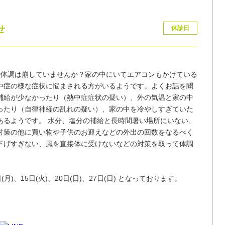
せ
休診日
で体調は崩していませんか？家の中にいてエアコンもかけている
中症の様な症状に悩まされる方がいるようです。よくお話を聞
補給が少なかったり（熱中症症状の疑い）、外の気温と家の中
ったり（自律神経の乱れの疑い）、家の中を冷やしすぎていた
あるようです。 水分、塩分の補給と長時間暑い場所にいない、
対策の他に買い物や子供のお迎えなどの外出の回数をなるべく
下げすぎない、風を直接体に受けないなどの対策を取って体調
。
4日(月)、15日(火)、20日(日)、27日(日) となっております。