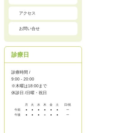
アクセス
お問い合せ
診療日
診療時間 /
9:00 - 20:00
※木曜は18:00まで
休診日 /
日曜・祝日
月
火
水
木
金
土
日/祝
午前
●︎
●︎
●︎
●︎
●︎
●︎
ー
午後
●︎
●︎
●︎
○︎
●︎
●︎
ー