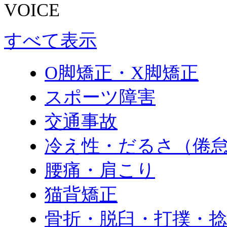
VOICE
すべて表示
O脚矯正・X脚矯正
スポーツ障害
交通事故
冷え性・だるさ（倦
腰痛・肩こり
猫背矯正
骨折・脱臼・打撲・捻