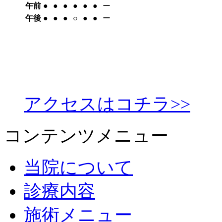
午前
●︎
●︎
●︎
●︎
●︎
●︎
ー
午後
●︎
●︎
●︎
○︎
●︎
●︎
ー
アクセスはコチラ>>
コンテンツメニュー
当院について
診療内容
施術メニュー