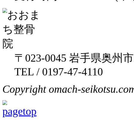
〒023-0045 岩手県奥州
TEL / 0197-47-4110
Copyright omach-seikotsu.com 